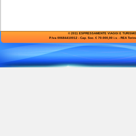
© 2011 ESPRESSAMENTE VIAGGI E TURISMO SRL - T
P.Iva 00684410012 - Cap. Soc. € 70.000,00 i.v. - REA Torin